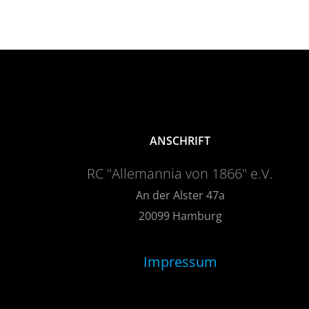
ANSCHRIFT
RC "Allemannia von 1866" e.V.
An der Alster 47a
20099 Hamburg
Impressum