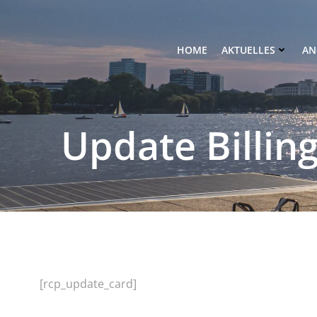
Zum
Inhalt
springen
HOME
AKTUELLES
AN
Update Billin
[rcp_update_card]