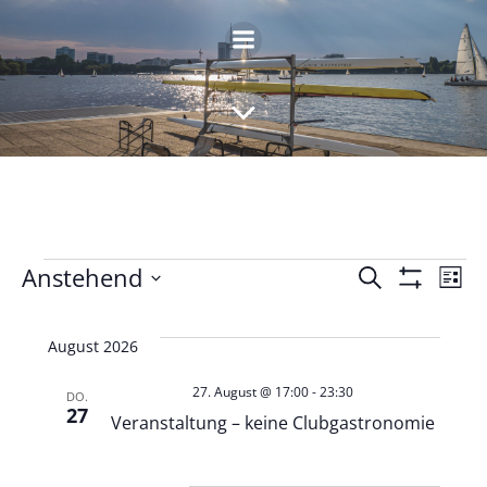
Zum
Inhalt
springen
Veranstaltungen
V
V
Anstehend
Suche
Liste
Filter
Datum
Anzeigen
e
e
wählen.
August 2026
r
r
27. August @ 17:00
-
23:30
DO.
27
a
Veranstaltung – keine Clubgastronomie
a
n