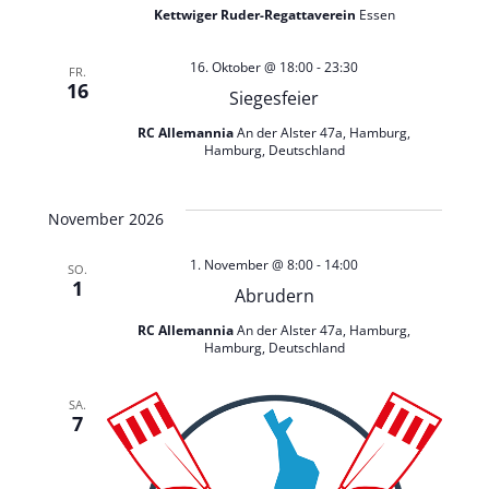
,
Kettwiger Ruder-Regattaverein
Essen
N
16. Oktober @ 18:00
-
23:30
FR.
16
a
Siegesfeier
RC Allemannia
An der Alster 47a, Hamburg,
v
Hamburg, Deutschland
i
November 2026
g
1. November @ 8:00
-
14:00
SO.
1
Abrudern
a
RC Allemannia
An der Alster 47a, Hamburg,
Hamburg, Deutschland
t
SA.
i
7
o