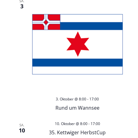
SA.
A
3
v
n
i
s
g
i
a
c
t
h
i
t
o
3. Oktober @ 8:00
-
17:00
e
n
Rund um Wannsee
n
10. Oktober @ 8:00
-
17:00
SA.
10
35. Kettwiger HerbstCup