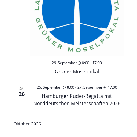
n
s
S
i
u
c
h
c
26. September @ 8:00
-
17:00
t
h
Grüner Moselpokal
e
e
26. September @ 8:00
-
27. September @ 17:00
SA.
n
26
u
Hamburger Ruder-Regatta mit
Norddeutschen Meisterschaften 2026
-
n
N
Oktober 2026
d
a