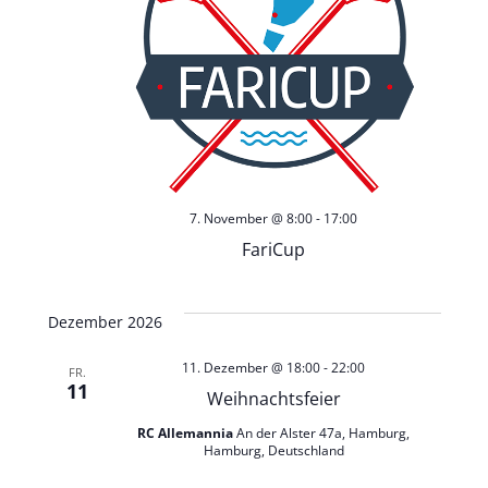
n
7. November @ 8:00
-
17:00
FariCup
Dezember 2026
11. Dezember @ 18:00
-
22:00
FR.
11
Weihnachtsfeier
RC Allemannia
An der Alster 47a, Hamburg,
Hamburg, Deutschland