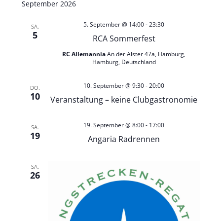
n
September 2026
s
s
5. September @ 14:00
-
23:30
SA.
5
t
RCA Sommerfest
t
RC Allemannia
An der Alster 47a, Hamburg,
a
Hamburg, Deutschland
a
l
10. September @ 9:30
-
20:00
DO.
l
10
Veranstaltung – keine Clubgastronomie
t
t
u
19. September @ 8:00
-
17:00
SA.
19
u
Angaria Radrennen
n
n
SA.
g
26
g
A
e
n