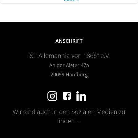
ANSCHRIFT
RC "Allemannia von 1866" e.V.
An der Alster 47a
20099 Hamburg
Wir sind auch in den Sozialen Medien zu
finden ...