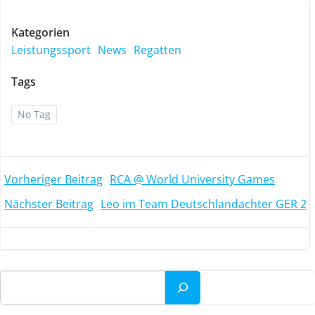
Kategorien
Leistungssport
News
Regatten
Tags
No Tag
Post
Vorheriger Beitrag
RCA @ World University Games
Post
Nächster Beitrag
Leo im Team Deutschlandachter GER 2
navigation
navigation
Suchen