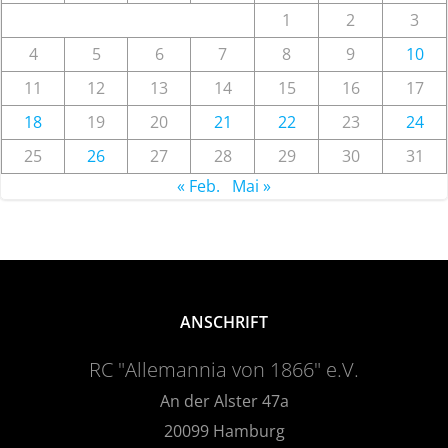
1
2
3
4
5
6
7
8
9
10
11
12
13
14
15
16
17
18
19
20
21
22
23
24
25
26
27
28
29
30
31
« Feb.
Mai »
ANSCHRIFT
RC "Allemannia von 1866" e.V.
An der Alster 47a
20099 Hamburg