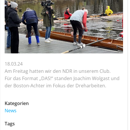
18.03.24
Am Freitag hatten wir den NDR in unserem Club.
Für das Format „DAS!“ standen Joachim Wolgast und
der Boston-Achter im Fokus der Dreharbeiten.
Kategorien
News
Tags