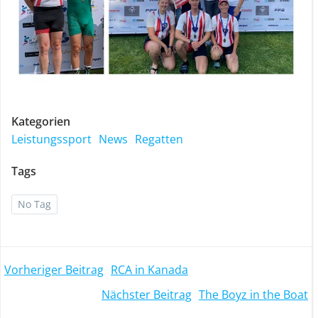
Kategorien
Leistungssport
News
Regatten
Tags
No Tag
Post
Vorheriger Beitrag
RCA in Kanada
Post
Nächster Beitrag
The Boyz in the Boat
navigation