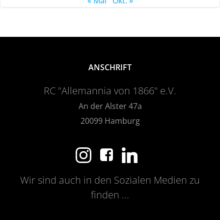
« Mai
Okt. »
ANSCHRIFT
RC "Allemannia von 1866" e.V.
An der Alster 47a
20099 Hamburg
Wir sind auch in den Sozialen Medien zu
finden ...